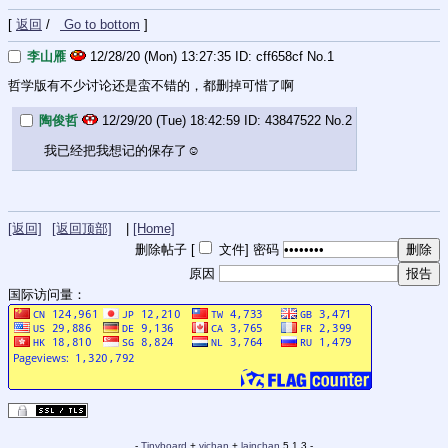
[
返回
/
Go to bottom
]
李山雁
12/28/20 (Mon) 13:27:35
cff658cf
No.
1
哲学版有不少讨论还是蛮不错的，都删掉可惜了啊
陶俊哲
12/29/20 (Tue) 18:42:59
43847522
No.
2
我已经把我想记的保存了☺️
[返回]
[返回顶部]
|
[Home]
删除帖子 [
文件
]
密码
原因
国际访问量：
-
Tinyboard
+
vichan
+
lainchan
5.1.3 -