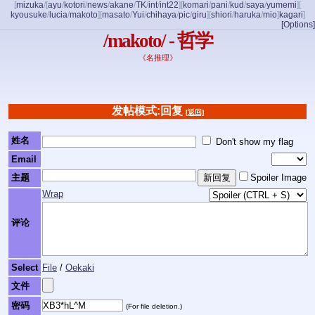
[
mizuka
/
[
ayu
/
kotori
/
news
/
akane
/
TK
/
int
/
int22
]
[
komari
/
pani
/
kud
/
saya
/
yumemi
]
[
kyousuke
/
lucia
/
makoto
]
[
masato
/
Yui
/
chihaya
/
pic
/
giru
]
[
shiori
/
haruka
/
mio
]
kagari
]
[Options]
/makoto/ - 哲学
《名推理》
发帖模式:回复
[返回]
姓名
Don't show my flag
Email
主题
Spoiler Image
Wrap
评论
Select
File
/
Oekaki
文件
密码
(For file deletion.)