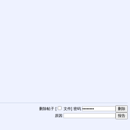
删除帖子 [
文件
]
密码
原因