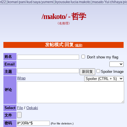
nt22
]
[
komari
/
pani
/
kud
/
saya
/
yumemi
]
[
kyousuke
/
lucia
/
makoto
]
[
masato
/
Yui
/
chihaya
/
pi
/makoto/ - 哲学
《名推理》
发帖模式:回复
[返回]
姓名
Don't show my flag
Email
主题
Spoiler Image
Wrap
评论
Select
File
/
Oekaki
文件
密码
(For file deletion.)