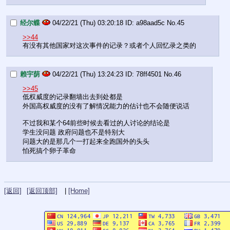
经尔蝶
04/22/21 (Thu) 03:20:18
a98aad5c
No.
45
>>44
有没有其他国家对这次事件的记录？或者个人回忆录之类的
赖宇荫
04/22/21 (Thu) 13:24:23
78ff4501
No.
46
>>45
低权威度的记录翻墙出去到处都是
外国高权威度的没有了解情况能力的估计也不会随便说话
不过我和某个64前些时候去看过的人讨论的结论是
学生没问题 政府问题也不是特别大
问题大的是那几个一打起来全跑国外的头头
怕死搞个卵子革命
[返回]
[返回顶部]
|
[Home]