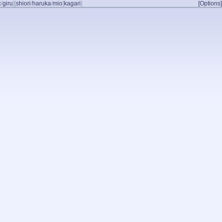
c
/
giru
]
[
shiori
/
haruka
/
mio
]
kagari
]
[Options]