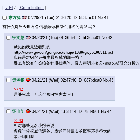
[
返回
/
Go to bottom
]
东方源
04/20/21 (Tue) 01:36:20
5b3cae01
No.
41
有什么对当今世界各信息源做权威性排名的网站吗？
宇文慧
04/20/21 (Tue) 01:36:54
5b3cae01
No.
42
就比如我最近看到的
http://www.gov.cn/gongbao/shuju/1989/gwyb198911.pdf
应该是对64的评价中最权威的那一档了
那么有没有什么给各种报社媒体、官方声明排名分档做长期研究分析的
毋鸿畅
04/21/21 (Wed) 02:47:46
087bdda0
No.
43
>>42
是够权威，可这个倾向性也太冲了
怀山芙
04/21/21 (Wed) 13:38:14
78ff4501
No.
44
>>43
相对那些无名小报来说
多数时候权威信源各方表述同时属实的概率还是很大的
兼听则明嘛