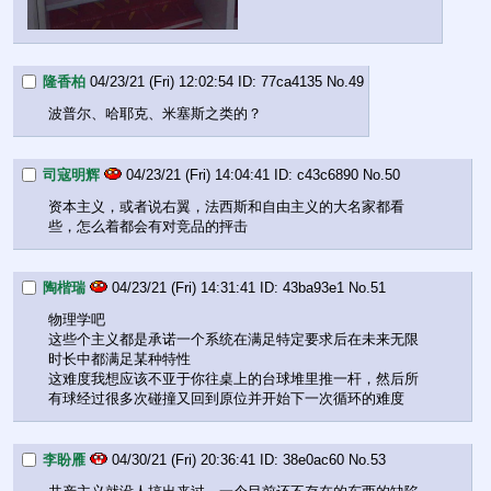
隆香柏
04/23/21 (Fri) 12:02:54
77ca4135
No.
49
波普尔、哈耶克、米塞斯之类的？
司寇明辉
04/23/21 (Fri) 14:04:41
c43c6890
No.
50
资本主义，或者说右翼，法西斯和自由主义的大名家都看
些，怎么着都会有对竞品的抨击
陶楷瑞
04/23/21 (Fri) 14:31:41
43ba93e1
No.
51
物理学吧
这些个主义都是承诺一个系统在满足特定要求后在未来无限
时长中都满足某种特性
这难度我想应该不亚于你往桌上的台球堆里推一杆，然后所
有球经过很多次碰撞又回到原位并开始下一次循环的难度
李盼雁
04/30/21 (Fri) 20:36:41
38e0ac60
No.
53