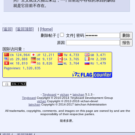
共产主义就没人搞出来过，一个目前还不存在的东西的缺陷
就是它目前不存在。
[返回]
[返回顶部]
|
[Home]
删除帖子 [
文件
]
密码
原因
国际访问量：
-
Tinyboard
+
vichan
+
lainchan
5.1.3 -
Tinyboard
Copyright © 2010-2014 Tinyboard Development Group
vichan
Copyright © 2012-2016 vichan-devel
lainchan
Copyright © 2014-2017 lainchan Administration
All trademarks, copyrights, comments, and images on this page are owned by and are the
responsibility of their respective parties.
能者多磨。