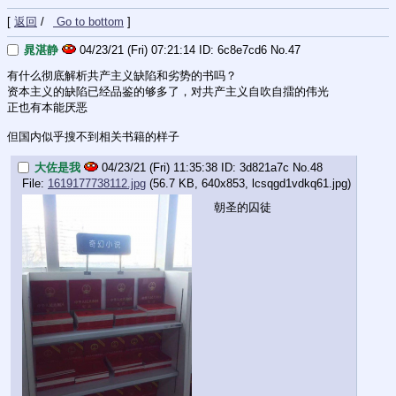
[
返回
/
Go to bottom
]
晁湛静
04/23/21 (Fri) 07:21:14
6c8e7cd6
No.
47
有什么彻底解析共产主义缺陷和劣势的书吗？
资本主义的缺陷已经品鉴的够多了，对共产主义自吹自擂的伟光
正也有本能厌恶
但国内似乎搜不到相关书籍的样子
大佐是我
04/23/21 (Fri) 11:35:38
3d821a7c
No.
48
File:
1619177738112.jpg
(56.7 KB, 640x853,
lcsqgd1vdkq61.jpg
)
朝圣的囚徒