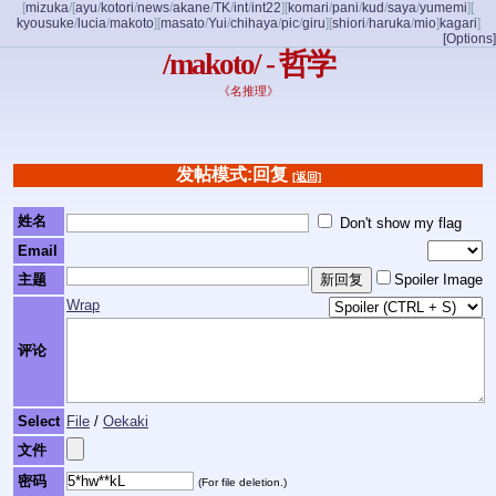
[
mizuka
/
[
ayu
/
kotori
/
news
/
akane
/
TK
/
int
/
int22
]
[
komari
/
pani
/
kud
/
saya
/
yumemi
]
[
kyousuke
/
lucia
/
makoto
]
[
masato
/
Yui
/
chihaya
/
pic
/
giru
]
[
shiori
/
haruka
/
mio
]
kagari
]
[Options]
/makoto/ - 哲学
《名推理》
发帖模式:回复
[返回]
姓名
Don't show my flag
Email
主题
Spoiler Image
Wrap
评论
Select
File
/
Oekaki
文件
密码
(For file deletion.)