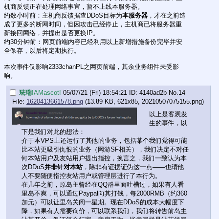
机商反馈正在处理网络事宜，暂不上线本服务器。
约数小时前：主机商反馈据查DDoS目标为
本服务器
，才在之前造
成了更多的断网时间，但因攻击已经停止，主机商已将服务器重
新接回网络，并提出是否更换IP。
约30分钟前：网页前端内容已经利用以上新增措施备份完毕并安
全保存，以后将定期执行。
本次事件仅影响2333chanPL之网页前端，其余业务组件未受影
响。
珐瑞
!AMascot!
05/07/21 (Fri) 18:54:21
4140ad2b
No.
14
File:
1620413661578.png
(13.89 KB, 621x85,
20210507075155.png
)
以上是客观发
生的事件，以
下是我们对此的想法：
介于本VPS上还运行了其他的业务，包括某个我们觉得可能
比本站更吸引仇恨的业务（网游SF相关），我们决定不对任
何本站用户及友站用户提出指控，换言之，我们一致认为本
次DDoS
并非针对本站
，除非有证据证伪这一点——也请他
人不要随便指控友站用户或管理层进行了本行为。
在几年之前，原岛主曾经在QQ群里面吐槽过，如果有人看
里岛不爽，可以通过Paypal向其打钱，每2000RMB（约360
加元）可以让里岛关闭一星期。现在DDoS的成本大幅度下
降，如果有人需要询价，可以联系我们，我们将转告前岛主