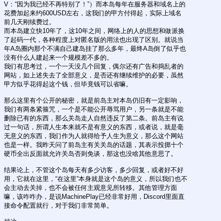
V：“因为我已经不再特别了！”）而本岛每年在服务器和域名上的
花费加起来约600USD左右，这我们的甲方付得起，实际上域名
前几天刚续费过。
而本岛建立快10年了，这10年之间，网络上的人的思想和做派换
了起码一代，各种程度上对匿名版的用法也出现了区别。就说当
年A岛圈内那个不满自己建岛挂了那么多年，最终A岛倒了似乎也
没有什么人建起来一个规模差不多的。
我们有思考过，一个一天没几个回复，偶尔还有广告和捣乱者的
网站，如上述失去了全部意义，是否还有继续维护的必要，虽然
甲方似乎花得起这个钱，但毕竟钱可以省嘛。
那么这里有个公开的秘密，就是前岛主对本岛仍旧有一定影响，
我们有两条紧箍咒，一个是不能公开辱骂用户，另一条就是不能
删除已有的东西，那么关岛走人自然违反了第二条。前岛主有说
过一句话，所谓人生本来就不是有意义的东西，或者说，就是毫
无意义的东西，我们作为人就得给予人生为意义，那么这个网站
也是一样。我昨天问了前岛主有关关岛的话题，其表示投掷十个
硬币全出反面就允许关岛否则免谈，那这也没啥其他意思了。
结果论上，不管这个岛每天有多少访客，多少回复，或者好不好
用，它就在这里，“在这里”本身就是这个岛的意义，所以我们也不
会主动去关掉，也不会被任何主观意见所转移。其他管理方面
嘛，该咋咋办，是说MachinePlay已经非常好用，Discord里面直
接命令配置就行，对于我们非常简单。