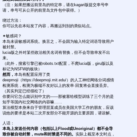
（注：如果想搬运前里岛的特定串，请在kagari版提交串号申
请，串号可从公开的前里岛文件包中获得。）
绕过方法：
你可以先在本站发了内容，再搬运到别的类似站点。
✦敏感词？
本岛未设敏感词系统。换言之，不会因为输入特定词语导致用户
被封禁。
lucia版之外对某些政治相关名词有替换，但不会导致串发不出
来。
（此外，搜索引擎已被robots.txt配置，不爬lucia版，giru版以及
标记为NSFW的板块）
然而，
本岛有配置应用了类
deepmoji（https://deepmoji.mit.edu/）的人工神经网络分词感情
检测系统，检测为极端不友好以上的发串·回复将会直接丢弃。
（其实判定已经很松了）
你要问它怎么能识别中文的——那被塞给模型训练了三个月的是
知乎等国内社交网络的内容嘛……
算法模型本身来自于管理层某成员在美国大学工作的朋友，应该
说他的要求是本站二次开发部分不能开源的主要原因，请谅解。
人话：
本岛上发送任何内容（包括以上Flood或Unoriginal）都不会导
致你被自动封禁，mute和封禁是不同的。
实际上截至本文时点，