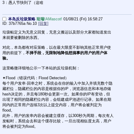
3：愚人节快到了（这啥
本岛反垃圾策略
珐瑞
!AMascot!
01/08/21 (Fri) 16:58:27
37b7765a
No.
10
[回复]
垃圾帖定义为无意义回复，无意义搬运以及部分大家都知道发出
来就要被删除的东西。
对此，本岛都有对应策略，以在最大限度不影响其他正常用户使
用的前提下，
不择手段，无限制地降低想搞事的用户的用户体
验。
这里略微详细地公示一下本站的反垃圾机制：
✦Flood（错误代码：Flood Detected）
每个用户发串·回串之时，系统会在你的输入中加入并填充数个隐
藏栏位，隐藏栏位的内容是根据你的IP，浏览器信息和本地存储
hash决定的，并且每180秒会更新一次。如果你的IP有变动，但
出现了相同的隐藏栏位内容，会组建成IP池进行记录。如果在期
间内的正常用户连续3次以上提交内容，用户将会被判定为
flood。
此外，用户的发串内容会被建立缓存，以300秒为周期，每次有人
发帖时，系统会去和这个缓存比较，一旦出现相似度太高，用户
将会被判定为flood。