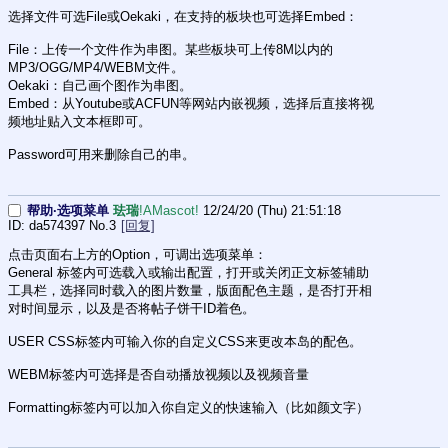
选择文件可选File或Oekaki，在支持的板块也可选择Embed：
File：上传一个文件作为串图。某些板块可上传8M以内的
MP3/OGG/MP4/WEBM文件。
Oekaki：自己画个图作为串图。
Embed：从Youtube或ACFUN等网站内嵌视频，选择后直接将视
频地址贴入文本框即可。
Password可用来删除自己的串。
帮助·选项菜单
珐瑞
!AMascot!
12/24/20 (Thu) 21:51:18
da574397
No.
3
[回复]
点击页面右上方的Option，可调出选项菜单：
General 标签内可选载入或输出配置，打开或关闭正文标签辅助
工具栏，选择同时载入的图片数量，版面配色主题，是否打开相
对时间显示，以及是否将帖子饼干ID着色。
USER CSS标签内可输入你的自定义CSS来更改本岛的配色。
WEBM标签内可选择是否自动播放视频以及视频音量
Formatting标签内可以加入你自定义的快速输入（比如颜文字）