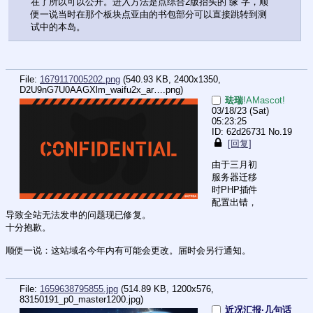
在了所以可以公开。进入方法是点综合2版抬头的“缘”字，顺
便一说当时在那个板块点亚由的书包部分可以直接跳转到测
试中的本岛。
File:
1679117005202.png
(540.93 KB, 2400x1350,
D2U9nG7U0AAGXlm_waifu2x_ar….png
)
珐瑞
!AMascot!
03/18/23 (Sat)
05:23:25
62d26731
No.
19
[回复]
由于三月初
服务器迁移
时PHP插件
配置出错，
导致全站无法发串的问题现已修复。
十分抱歉。
顺便一说：这站域名今年内有可能会更改。届时会另行通知。
File:
1659638795855.jpg
(514.89 KB, 1200x576,
83150191_p0_master1200.jpg
)
近况汇报·几句话