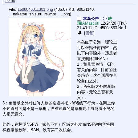
|
Home
File:
1608846011301.png
(435.07 KB, 900x1140,
__nakatsu_shizuru_rewrite_….png
)
本岛公告 - 〇
珐
瑞
!AMascot!
12/24/20 (Thu)
21:40:11
d500e863
No.
1
[回复]
本岛位于公海，理论上
可以张贴任何内容，然
以下内容除外，违反者
直接删除加BAN：
1：和儿童色情（CP）
有关的内容 - 目前的社
会趋势，这个话题在言
论自由之外。
2：角落版之外的刷版
内容（无论是否有意
义）。
3：角落版之外对任何人物的造谣·中伤·付诸线下行为 - 在网上你
不知道对面是不是一条狗，没准它真的是条狗呢？辱骂看不见的
人毫无意义。
此外，在标明NSFW（家长不宜）区域之外发布NSFW内容将同
样直接被删除并BAN。没有第二次机会。