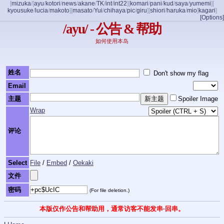
[
mizuka
/
[
ayu
/
kotori
/
news
/
akane
/
TK
/
int
/
int22
]
[
komari
/
pani
/
kud
/
saya
/
yumemi
]
[
kyousuke
/
lucia
/
makoto
]
[
masato
/
Yui
/
chihaya
/
pic
/
giru
]
[
shiori
/
haruka
/
mio
]
kagari
]
[Options]
/ayu/ - 公告 & 帮助
如何使用本岛
姓名
Don't show my flag
Email
主题
Spoiler Image
Wrap
评论
Select
File
/
Embed
/
Oekaki
文件
密码
(For file deletion.)
本版仅作公告和帮助用，通常访客不能发串·回串。