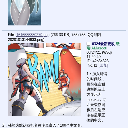
File:
1616585380279.png
(766.33 KB, 755x755,
QQ截图
20201013144833.png
)
0324最新更改
珐
瑞
!AMascot!
03/24/21 (Wed)
11:29:40
42b5a323
No.
11
[回复]
1：加入所谓
的时间线，
目前在左侧
边栏以及上
方显示为
mizuka，过
几天缓存同
步后左边应
该会显示正
确的中文。
2：强势为默认随机名称库又轰入了100个中文名。