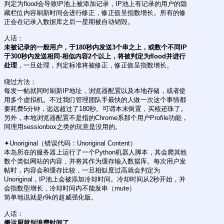
判定为flood会导致IP池上被添加记录，IP池上有记录的用户的隐
藏栏位内容刷新时间会进行修正，修正值呈指数增长。所有的修
正会在记录入数据库之后一星期被自动销毁。
人话：
未被记录的一般用户，于180秒内发送3个串之上，或数个不同IP
于300秒内发送相同·相似内容2个以上，将被判定为flood并进行
处理
，一旦处理，判定标准将被修正，修正值呈指数增长。
绕过方法：
每发一帖就同时刷新IP地址，浏览器配置以及本地存储，或者使
用多个虚拟机。不过我们管理团队手最快的人做一次这个事情都
要耗费5分钟，远远超过了180秒。可谓本末倒置，买椟还珠了。
另外，本地浏览器配置不是指的Chrome系那个用户Profile功能，
同理用sessionbox之类的玩意是没用的。
✦Unoriginal（错误代码：Unoriginal Content）
本岛所在的服务器上运行了一个Python机器人脚本，其会爬其他
数个类似网站的内容，并将其作为缓存输入数据库。每次用户发
帖时，内容会和缓存比较，一旦相似度过高就会判定为
Unoriginal，IP池上会被添加冷却时间。冷却时间从2秒开始，并
会指数型增长，冷却时间内不能发串（mute）
简单地说就是r9k的超威强化版。
人话：
搬运厨就别浪费时间了。