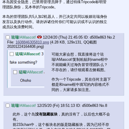
本岛因安全隐患，已禁用管理员牌子，通过特殊Tripcode标明管
理团队身份，见本串的Tripcode。
本岛的管理团队共5人加2机器人，并已决定共同以板娘珐瑞身份
发言以及执行动作。请勿诉诸任何你们可能认识或不认识的独立
成员以免浪费时间。
珐瑞
!AMascot!
12/24/20 (Thu) 21:45:05
d500e863
No.
2
File:
1608846305810.png
(4.28 KB, 129x131,
QQ截图
20201224164408.png
)
可能大家会想，我直接将这个珐
瑞!AMascot!复制粘贴到name框中
不就能瞒天过海伪冒管理团队么？
不存在的，请仔细观看左侧截图。
作为一个Tripcode，其在任何主题下
都是和name框中填写的内容格式不
同的，大家请多加注意。
珐瑞
!AMascot!
12/25/20 (Fri) 18:51:13
d500e863
No.
8
此外，这个岛
没有隐藏板块
，真的没有了，以后也大概不会
有。
前233chan中，这个板块名的版是隐藏板块，因为已经不存