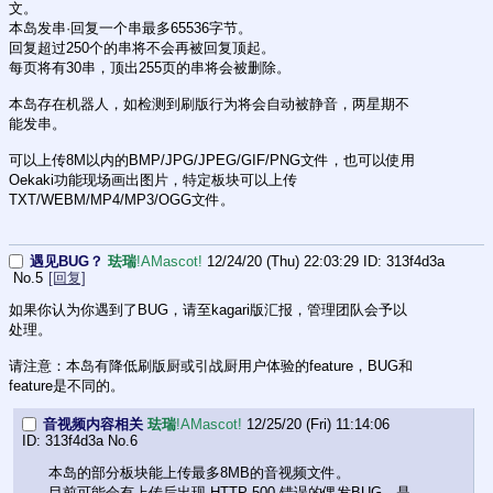
文。
本岛发串·回复一个串最多65536字节。
回复超过250个的串将不会再被回复顶起。
每页将有30串，顶出255页的串将会被删除。
本岛存在机器人，如检测到刷版行为将会自动被静音，两星期不
能发串。
可以上传8M以内的BMP/JPG/JPEG/GIF/PNG文件，也可以使用
Oekaki功能现场画出图片，特定板块可以上传
TXT/WEBM/MP4/MP3/OGG文件。
遇见BUG？
珐瑞
!AMascot!
12/24/20 (Thu) 22:03:29
313f4d3a
No.
5
[回复]
如果你认为你遇到了BUG，请至kagari版汇报，管理团队会予以
处理。
请注意：本岛有降低刷版厨或引战厨用户体验的feature，BUG和
feature是不同的。
音视频内容相关
珐瑞
!AMascot!
12/25/20 (Fri) 11:14:06
313f4d3a
No.
6
本岛的部分板块能上传最多8MB的音视频文件。
目前可能会有上传后出现 HTTP 500 错误的偶发BUG，是