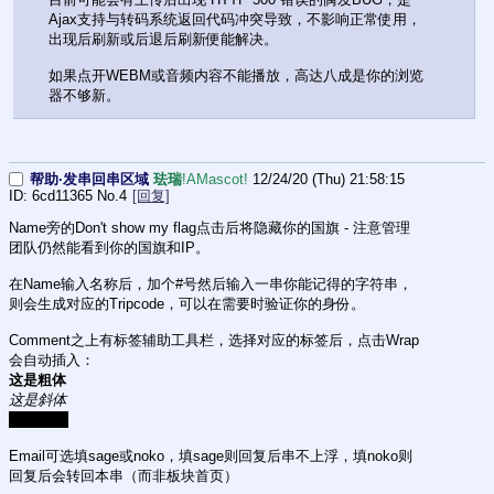
Ajax支持与转码系统返回代码冲突导致，不影响正常使用，
出现后刷新或后退后刷新便能解决。
如果点开WEBM或音频内容不能播放，高达八成是你的浏览
器不够新。
帮助·发串回串区域
珐瑞
!AMascot!
12/24/20 (Thu) 21:58:15
6cd11365
No.
4
[回复]
Name旁的Don't show my flag点击后将隐藏你的国旗 - 注意管理
团队仍然能看到你的国旗和IP。
在Name输入名称后，加个#号然后输入一串你能记得的字符串，
则会生成对应的Tripcode，可以在需要时验证你的身份。
Comment之上有标签辅助工具栏，选择对应的标签后，点击Wrap
会自动插入：
这是粗体
这是斜体
这是黑块
Email可选填sage或noko，填sage则回复后串不上浮，填noko则
回复后会转回本串（而非板块首页）