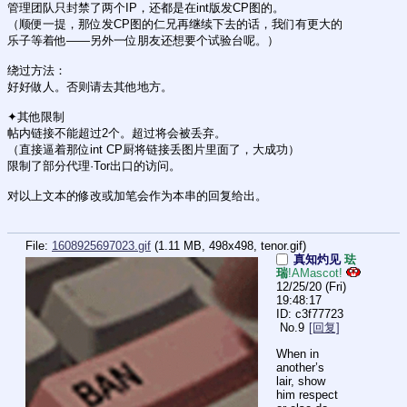
管理团队只封禁了两个IP，还都是在int版发CP图的。
（顺便一提，那位发CP图的仁兄再继续下去的话，我们有更大的
乐子等着他——另外一位朋友还想要个试验台呢。）
绕过方法：
好好做人。否则请去其他地方。
✦其他限制
帖内链接不能超过2个。超过将会被丢弃。
（直接逼着那位int CP厨将链接丢图片里面了，大成功）
限制了部分代理·Tor出口的访问。
对以上文本的修改或加笔会作为本串的回复给出。
File:
1608925697023.gif
(1.11 MB, 498x498,
tenor.gif
)
真知灼见
珐
瑞
!AMascot!
12/25/20 (Fri)
19:48:17
c3f77723
No.
9
[回复]
When in 
another’s 
lair, show 
him respect 