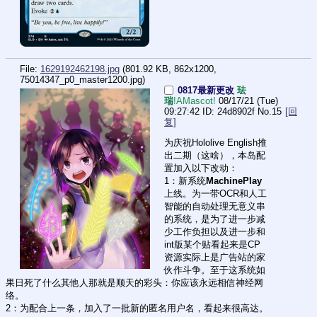
File:
1629192462198.jpg
(801.92 KB, 862x1200,
75014347_p0_master1200.jpg
)
0817最新更改
珐
瑞
!AMascot!
08/17/21 (Tue)
09:27:42
24d8902f
No.
15
[回
复]
为庆祝Hololive English推
出二期（这啥），本岛配
置加入以下改动：
1：新系统
MachinePlay
上线。为一带OCR和人工
智能的自动处理无意义串
的系统，是为了进一步减
少工作负担以及进一步和
int版某个贴看起来是CP
资源实际上是广告站的家
伙作斗争。至于这系统如
果日死了什么其他人那就是顺天的彩头：你应该永远相信神经网
络。
2：为配合上一条，加入了一批新的匿名用户名，看起来很高达。