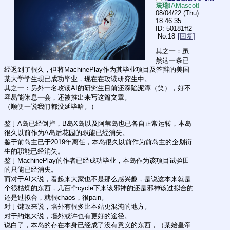
珐瑞
!AMascot!
08/04/22 (Thu)
18:46:35
50181ff2
No.
18
[回复]
其之一：虽
然这一条已
经迟到了很久，但将MachinePlay作为其毕业项目及答辩的美国
某大学学生现已成功毕业，现在在攻读研究生中。
其之一：另外一名攻读AI的研究生目前还深陷泥潭（笑），好不
容易能休息一会，还被推出来写这篇文章。
（顺便一说我们都没延毕哈。）
鉴于A岛已经倒掉，B岛X岛以及阿苇岛也已各自正常运转，本岛
很久以前作为A岛后花园的职能已经消失。
鉴于前岛主已于2019年离任，本岛很久以前作为前岛主的企划衍
生的职能已经消失。
鉴于MachinePlay的作者已经成功毕业，本岛作为该项目试验田
的只能已经消失。
而对于AI来说，看起来大家也不是那么感兴趣，是说这本来就是
个很枯燥的东西，几百个cycle下来该邪神的还是邪神该过拟合的
还是过拟合，就很chaos，很pain。
对于键政来说，墙外有很多比本站更混沌的地方。
对于约炮来说，墙外或许也有更好的途径。
说白了，本岛的存在本身已经成了没有意义的东西，（某始皇帝