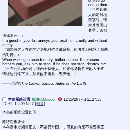
or else do 
not go there.
（当在其他
人的定居地
留宿时，请
对其表现出
尊重，否则
请你离开。）
If a guest in your lair annoys you, treat him cruelly and without 
mercy.
（如果有客人在你的定居地对你造成麻烦，他将受到残忍无慈悲
的对待。）
When walking in open territory, bother no one. If someone 
bothers you, ask him to stop. If he does not stop, destroy him.
（当在公共场合时，请勿干扰他人。如果你觉得你被他人干扰，
请让他们停下来，如果他不遵从，毁灭他。）
——引用自The Eleven Satanic Rules of the Earth
本岛系统设置
珐瑞
!AMascot!
12/25/20 (Fri) 11:27:33
62c1aa09
No.
7
[回复]
本岛的系统设置如下：
除特定板块外：
本岛发串必须带正文（不需要带图），回复如有图不需要带正