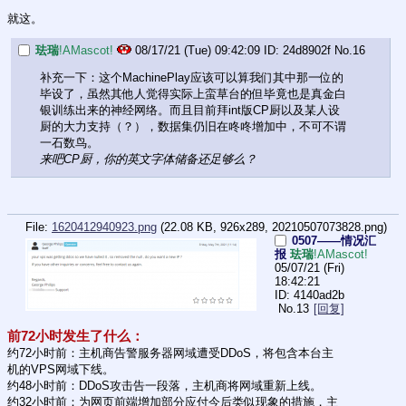
就这。
珐瑞
!AMascot!
08/17/21 (Tue) 09:42:09
24d8902f
No.
16
补充一下：这个MachinePlay应该可以算我们其中那一位的
毕设了，虽然其他人觉得实际上蛮草台的但毕竟也是真金白
银训练出来的神经网络。而且目前拜int版CP厨以及某人设
厨的大力支持（？），数据集仍旧在咚咚增加中，不可不谓
一石数鸟。
来吧CP厨，你的英文字体储备还足够么？
File:
1620412940923.png
(22.08 KB, 926x289,
20210507073828.png
)
0507——情况汇
报
珐瑞
!AMascot!
05/07/21 (Fri)
18:42:21
4140ad2b
No.
13
[回复]
前72小时发生了什么：
约72小时前：主机商告警服务器网域遭受DDoS，将包含本台主
机的VPS网域下线。
约48小时前：DDoS攻击告一段落，主机商将网域重新上线。
约32小时前：为网页前端增加部分应付今后类似现象的措施，主