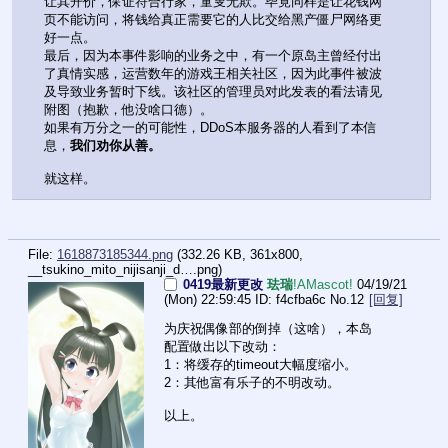
让其开价，保证符合行家，童叟无欺。毕竟同样是让花钱网
页不能访问，将钱给真正需要它的人比交给黑产僵尸网络更
好一点。
最后，因为本事件影响的业务之中，有一个原岛主曾经付出
了真情实感，运营数年的游戏王相关社区，因为此事件被波
及导致业务暂时下线。该社区的管理员对此发表的看法请见
附图（抱歉，他没啥口德）。
如果有万分之一的可能性，DDoS本服务器的人看到了本信
息，
我们劝你从善。
就这样。
File:
1618873185344.png
(332.26 KB, 361x800,
__tsukino_mito_nijisanji_d….png
)
0419最新更改
珐瑞
!AMascot!
04/19/21
(Mon) 22:59:45
f4cfba6c
No.
12
[回复]
为庆祝偶像部的倒掉（这啥），本岛
配置做出以下改动：
1：将缓存的timeout大幅度缩小。
2：其他富有乐子的不明改动。
以上。