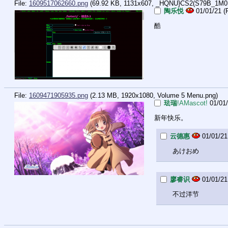
File:
1609517062660.png
(69.92 KB, 1131x607,
_HQNU}CS2(S79B_1M0
陶乐悦
01/01/21 (F
酷
File:
1609471905935.png
(2.13 MB, 1920x1080,
Volume 5 Menu.png
)
珐瑞
!AMascot!
01/01/
新年快乐。
云德惠
01/01/21
あけおめ
廖睿识
01/01/21
不过洋节