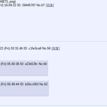
H}ETL.png
)
ri) 16:04:22
29445787
No.
67
[回复]
21 (Fri) 03:31:46
c1fe3ca9
No.
59
[回复]
 (Fri) 05:40:38
e23d13fc
No.
60
 (Fri) 05:49:44
b26cc063
No.
62