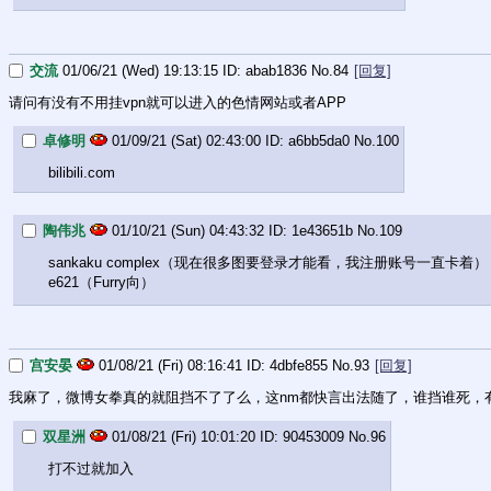
交流
01/06/21 (Wed) 19:13:15
abab1836
No.
84
[回复]
请问有没有不用挂vpn就可以进入的色情网站或者APP
卓修明
01/09/21 (Sat) 02:43:00
a6bb5da0
No.
100
bilibili.com
陶伟兆
01/10/21 (Sun) 04:43:32
1e43651b
No.
109
sankaku complex（现在很多图要登录才能看，我注册账号一直卡着）
e621（Furry向）
宫安晏
01/08/21 (Fri) 08:16:41
4dbfe855
No.
93
[回复]
我麻了，微博女拳真的就阻挡不了了么，这nm都快言出法随了，谁挡谁死，
双星洲
01/08/21 (Fri) 10:01:20
90453009
No.
96
打不过就加入