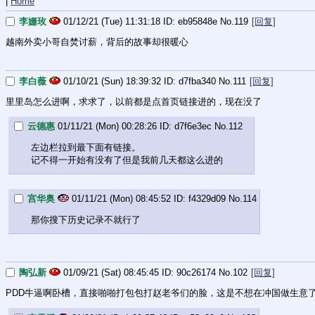
|
Home
李姗玫
01/12/21 (Tue) 11:31:18
eb95848e
No.
119
[回复]
越南外卖小哥自焚讨薪，背后的故事却很暖心
李白薇
01/10/21 (Sun) 18:39:32
d7fba340
No.
111
[回复]
里里岛怎么进啊，求求了，以前都是点首页链接进的，现在没了
云德惠
01/11/21 (Mon) 00:28:26
d7f6e3ec
No.
112
左边栏拉到最下面有链接。
记不得一开始有没有了但是我前几天都这么进的
宫华奥
01/11/21 (Mon) 08:45:52
f4329d09
No.
114
那你搜下历史记录不就行了
陶弘新
01/09/21 (Sat) 08:45:45
90c26174
No.
102
[回复]
PDD牛逼啊卧槽，直接啪啪打包包打赵老爷们的脸，这是不想在冲国做生意