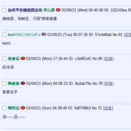
如何平价姨核团运动
李山雁
01/06/21 (Wed) 04:45:06
102143ea
N
姨核团，张献忠，只因*那闹诸夏
test
!KMZJNkGdFw
01/05/21 (Tue) 05:07:35
57e4d6dd
No.
81
[回
test1
衡修远
01/04/21 (Mon) 17:16:44
c3e851d1
No.
80
[回复]
好冷清
陶俊健
01/04/21 (Mon) 04:08:23
9a3ab79a
No.
78
[回复]
看看名字
陶明远
01/03/21 (Sun) 04:28:49
5d0708b3
No.
72
[回复]
演——员——