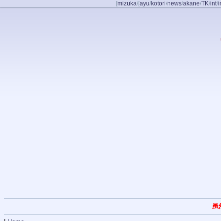
[
mizuka
/
[
ayu
/
kotori
/
news
/
akane
/
TK
/
int
/
i
虽