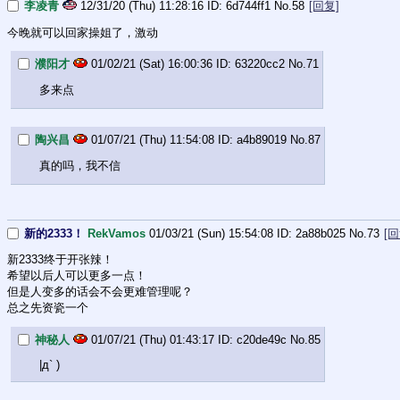
李凌青
12/31/20 (Thu) 11:28:16
6d744ff1
No.
58
[回复]
今晚就可以回家操姐了，激动
濮阳才
01/02/21 (Sat) 16:00:36
63220cc2
No.
71
多来点
陶兴昌
01/07/21 (Thu) 11:54:08
a4b89019
No.
87
真的吗，我不信
新的2333！
RekVamos
01/03/21 (Sun) 15:54:08
2a88b025
No.
73
[回
新2333终于开张辣！
希望以后人可以更多一点！
但是人变多的话会不会更难管理呢？
总之先资瓷一个
神秘人
01/07/21 (Thu) 01:43:17
c20de49c
No.
85
|д` )