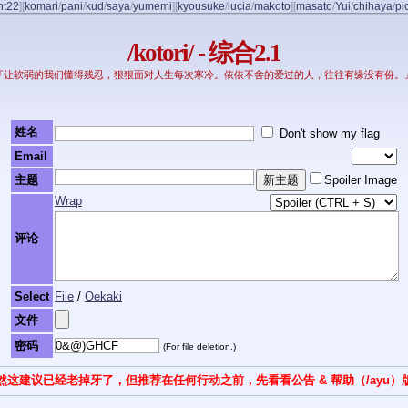
nt22
]
[
komari
/
pani
/
kud
/
saya
/
yumemi
]
[
kyousuke
/
lucia
/
makoto
]
[
masato
/
Yui
/
chihaya
/
pi
/kotori/ - 综合2.1
『让软弱的我们懂得残忍，狠狠面对人生每次寒冷。依依不舍的爱过的人，往往有缘没有份。
姓名
Don't show my flag
Email
主题
Spoiler Image
Wrap
评论
Select
File
/
Oekaki
文件
密码
(For file deletion.)
然这建议已经老掉牙了，但推荐在任何行动之前，先看看公告 & 帮助（/ayu）