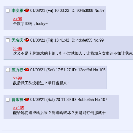
李安雁
01/08/21 (Fri) 10:03:23
90453009
No.
97
>>96
全数字ID啊，lucky~
无名氏
01/08/21 (Fri) 13:41:42
4dbfe855
No.
99
>>96
这又不是卡牌游戏的卡组，打不过就加入，让我加入女拳还不如让我死
应力行
01/09/21 (Sat) 17:51:27
12cdffbf
No.
105
>>99
敌后武工队没看过？拳奸当起来！
曹永福
01/09/21 (Sat) 20:11:39
4dbfe855
No.
107
>>105
能给她们造成啥后果？制造啥破坏？要是能打倒那就干