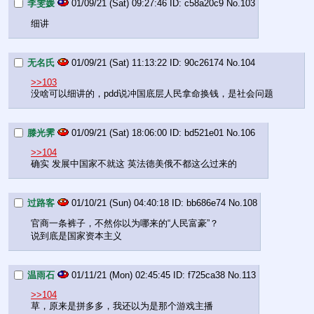
李雯媛
01/09/21 (Sat) 09:27:46
c58a20c9
No.
103
细讲
无名氏
01/09/21 (Sat) 11:13:22
90c26174
No.
104
>>103
没啥可以细讲的，pdd说冲国底层人民拿命换钱，是社会问题
滕光霁
01/09/21 (Sat) 18:06:00
bd521e01
No.
106
>>104
确实 发展中国家不就这 英法德美俄不都这么过来的
过路客
01/10/21 (Sun) 04:40:18
bb686e74
No.
108
官商一条裤子，不然你以为哪来的“人民富豪”？
说到底是国家资本主义
温雨石
01/11/21 (Mon) 02:45:45
f725ca38
No.
113
>>104
草，原来是拼多多，我还以为是那个游戏主播