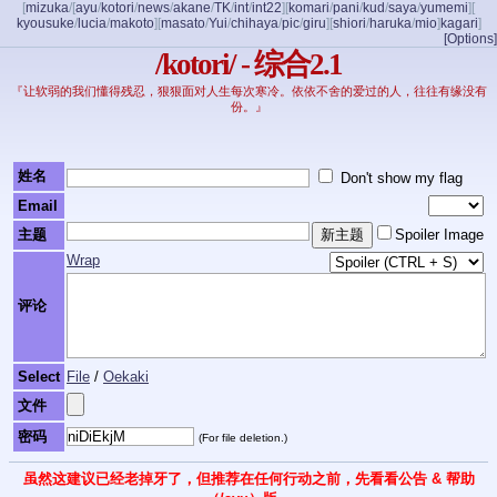
[
mizuka
/
[
ayu
/
kotori
/
news
/
akane
/
TK
/
int
/
int22
]
[
komari
/
pani
/
kud
/
saya
/
yumemi
]
[
kyousuke
/
lucia
/
makoto
]
[
masato
/
Yui
/
chihaya
/
pic
/
giru
]
[
shiori
/
haruka
/
mio
]
kagari
]
[Options]
/kotori/ - 综合2.1
『让软弱的我们懂得残忍，狠狠面对人生每次寒冷。依依不舍的爱过的人，往往有缘没有
份。』
姓名
Don't show my flag
Email
主题
Spoiler Image
Wrap
评论
Select
File
/
Oekaki
文件
密码
(For file deletion.)
虽然这建议已经老掉牙了，但推荐在任何行动之前，先看看公告 & 帮助