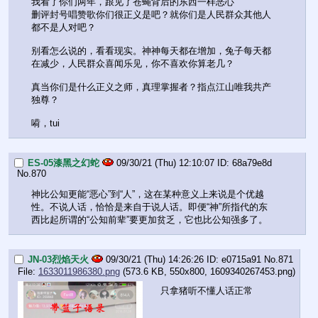
我看了你们两年，跟见了苍蝇背后的东西一样恶心
删评封号唱赞歌你们很正义是吧？就你们是人民群众其他人
都不是人对吧？
别看怎么说的，看看现实。神神每天都在增加，兔子每天都
在减少，人民群众喜闻乐见，你不喜欢你算老几？
真当你们是什么正义之师，真理掌握者？指点江山唯我共产
独尊？
嗬，tui
ES-05漆黑之幻蛇
09/30/21 (Thu) 12:10:07
68a79e8d
No.
870
神比公知更能“恶心”到“人”，这在某种意义上来说是个优越
性。不说人话，恰恰是来自于说人话。即便“神”所指代的东
西比起所谓的“公知前辈”要更加贫乏，它也比公知强多了。
JN-03烈焰天火
09/30/21 (Thu) 14:26:26
e0715a91
No.
871
File:
1633011986380.png
(573.6 KB, 550x800,
1609340267453.png
)
只拿猪听不懂人话正常