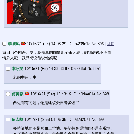
李成凤
10/15/21 (Fri) 14:08:29
e4209a1e
No.
896
[回复]
莆田那个凶杀。案，我是真的同情那个杀人犯，胡锡进说不应同
情杀人犯，我只想说他说他妈呢
李冰旋
10/15/21 (Fri) 14:33:33
07508fbf
No.
897
老胡中肯，牛
傅英叡
10/16/21 (Sat) 13:43:19
c0dae01e
No.
898
两边都有问题，还是建议受害者多读书
蓟宏毅
10/17/21 (Sun) 04:06:39
98282071
No.
899
要辩证地而不是形而上学地、要坚持客观地而不是主观地、
发展地而不是静止地、全面地而不是片面地、系统地而不是