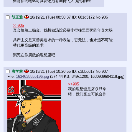
但是你去嘲讽对真爱还抱有期待的人 是你的错
胡正雅
10/19/21 (Tue) 08:50:37
681d3172
No.
906
>>905
真会给脸上贴金。我想做汤没必要非得往里面扔陈年臭大肠
共产主义是真善美追求的一种表达，它无法，也永远不可能
替代更高级的追求
溺死在你腐败的理想里吧
唐学林
10/19/21 (Tue) 10:20:55
c3bbdd17
No.
907
File:
1634638855196.jpg
(374.44 KB, 849x1200,
1630939604118.jpg
)
>>905
我的理想也是屠杀只拿
猪，我们完全可以合作