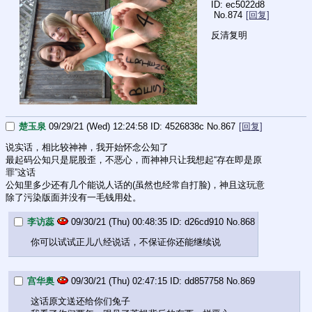
ec5022d8
No.
874
[回复]
反清复明
楚玉泉
09/29/21 (Wed) 12:24:58
4526838c
No.
867
[回复]
说实话，相比较神神，我开始怀念公知了
最起码公知只是屁股歪，不恶心，而神神只让我想起“存在即是原
罪”这话
公知里多少还有几个能说人话的(虽然也经常自打脸)，神且这玩意
除了污染版面并没有一毛钱用处。
李访蕊
09/30/21 (Thu) 00:48:35
d26cd910
No.
868
你可以试试正儿八经说话，不保证你还能继续说
宫华奥
09/30/21 (Thu) 02:47:15
dd857758
No.
869
这话原文送还给你们兔子