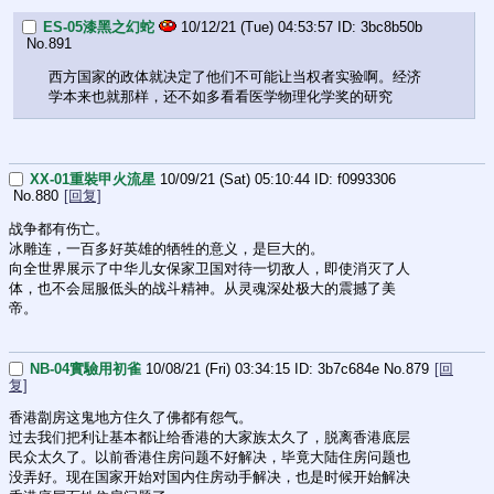
ES-05漆黑之幻蛇
10/12/21 (Tue) 04:53:57
3bc8b50b
No.
891
西方国家的政体就决定了他们不可能让当权者实验啊。经济
学本来也就那样，还不如多看看医学物理化学奖的研究
XX-01重裝甲火流星
10/09/21 (Sat) 05:10:44
f0993306
No.
880
[回复]
战争都有伤亡。
冰雕连，一百多好英雄的牺牲的意义，是巨大的。
向全世界展示了中华儿女保家卫国对待一切敌人，即使消灭了人
体，也不会屈服低头的战斗精神。从灵魂深处极大的震撼了美
帝。
NB-04實驗用初雀
10/08/21 (Fri) 03:34:15
3b7c684e
No.
879
[回
复]
香港劏房这鬼地方住久了佛都有怨气。
过去我们把利让基本都让给香港的大家族太久了，脱离香港底层
民众太久了。以前香港住房问题不好解决，毕竟大陆住房问题也
没弄好。现在国家开始对国内住房动手解决，也是时候开始解决