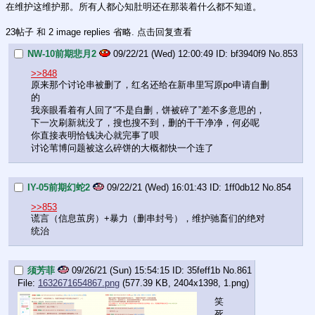
在维护这维护那。所有人都心知肚明还在那装着什么都不知道。
23帖子 和 2 image replies 省略. 点击回复查看
NW-10前期悲月2
09/22/21 (Wed) 12:00:49
bf3940f9
No.
853
>>848
原来那个讨论串被删了，红名还给在新串里写原po申请自删
的
我亲眼看着有人回了“不是自删，饼被碎了”差不多意思的，
下一次刷新就没了，搜也搜不到，删的干干净净，何必呢
你直接表明恰钱决心就完事了呗
讨论苇博问题被这么碎饼的大概都快一个连了
IY-05前期幻蛇2
09/22/21 (Wed) 16:01:43
1ff0db12
No.
854
>>853
谎言（信息茧房）+暴力（删串封号），维护驰畜们的绝对
统治
须芳菲
09/26/21 (Sun) 15:54:15
35feff1b
No.
861
File:
1632671654867.png
(577.39 KB, 2404x1398,
1.png
)
笑
死