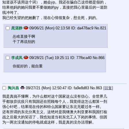
知道该不该用这个词），她会yp。我还在骗自己这些都是假的，
结果他妈的她问我要不要做她的py，直接把我心里最后的一道防
线冲垮了。
我已经失望的把她删了，现在心情很复杂，想去死，妈的。
晁湛静
09/06/21 (Mon) 02:13:58
da478ac9
No.
821
怂啥直接干啊
干了再说别的
李成凤
09/28/21 (Tue) 19:25:11
77fbca40
No.
866
你挺好的，能自重
陶兴昌
09/27/21 (Mon) 12:50:47
fa9e8d83
No.
863
[回复]
我是真搞不懂啊，为什么都对这个国家这么没有信心。全世界几
乎都放弃抗疫只有我国还在照顾每个人，我觉得这怎么都算一剂
强心针吧，结果现在传的和特么国家要让东北无暖过冬一样。
还有所谓的东北分离主义。这绝对是我继澳大利亚要和我国打核
战之后最大的笑话了，我也知道当初东北工人下岗的事情。但因
为一两次没通知的停电就成这样，我是真的没办法理解。