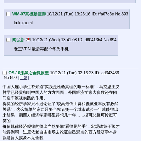
WM-07高機動巨獅
10/12/21 (Tue) 13:23:16
ffa67c3e
No.
893
kukuku.ml
陶弘新
10/13/21 (Wed) 13:41:08
d60413b4
No.
894
老王VPN 最后再配个华为手机
OS-10漆黑之金狐原型
10/12/21 (Tue) 02:16:23
ed343436
No.
890
[回复]
中国人连小学生都知道“实践是检验真理的唯一标准”，马克思主义
哲学已经贯彻到中国人的方方面面，外国经济学家大多数还在闭
门造车漠视实践的作用。
得奖的经济学家只不过论证了“较高最低工资和低就业率没有必然
关系”，这么简单的东西只要当权者搁一个城市试验一年就能得出
来结果，搁西方经济学家哪里得想几十年……挺可悲挺可怜挺可
笑的
价值规律经济规律的得出当然要靠“看得见的手”，宏观政策干预才
能得到啊，过度依赖自由市场去论证自己观点的西方经济学本身
就是盲人摸象不见全貌