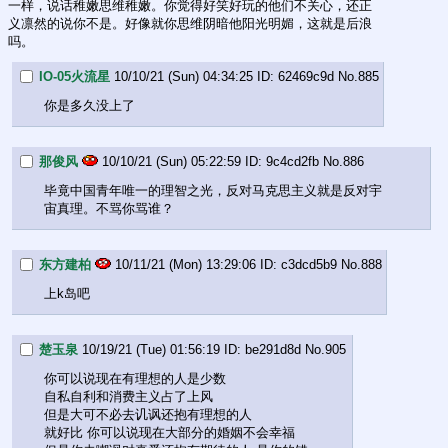
一样，说话稚嫩思维稚嫩。你觉得好笑好玩的他们不关心，还正
义凛然的说你不是。好像就你思维阴暗他阳光明媚，这就是后浪
吗。
IO-05火流星
10/10/21 (Sun) 04:34:25
62469c9d
No.
885
你是多久没上了
那俊风
10/10/21 (Sun) 05:22:59
9c4cd2fb
No.
886
毕竟中国青年唯一的理智之光，反对马克思主义就是反对宇
宙真理。不骂你骂谁？
东方建柏
10/11/21 (Mon) 13:29:06
c3dcd5b9
No.
888
上k岛吧
楚玉泉
10/19/21 (Tue) 01:56:19
be291d8d
No.
905
你可以说现在有理想的人是少数
自私自利和消费主义占了上风
但是大可不必去讥讽还抱有理想的人
就好比 你可以说现在大部分的婚姻不会幸福