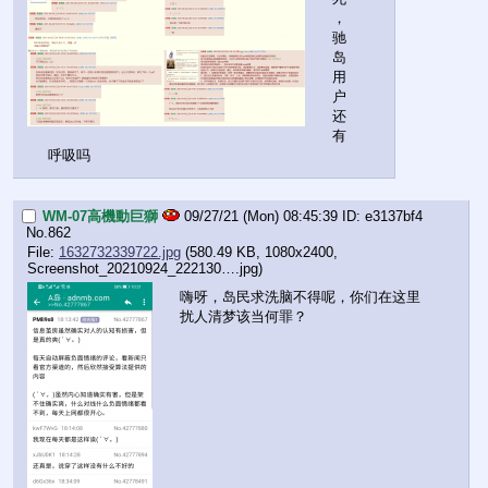
，
驰
岛
用
户
还
有
呼吸吗
WM-07高機動巨獅
09/27/21 (Mon) 08:45:39
e3137bf4
No.
862
File:
1632732339722.jpg
(580.49 KB, 1080x2400,
Screenshot_20210924_222130….jpg
)
嗨呀，岛民求洗脑不得呢，你们在这里
扰人清梦该当何罪？