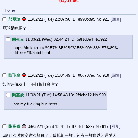
（/ayu）版。
|
Home
邬夏璇
11/02/21 (Tue) 23:07:56
d990b895
No.
921
[回复]
网球是啥梗？
阎夜云
11/03/21 (Wed) 02:44:24
69f1d0e4
No.
922
https://kukuku.uk/%E7%BB%BC%E5%90%88%E7%89%
881/res/102558.html
陆飞尘
11/02/21 (Tue) 13:04:49
00d707ed
No.
918
[回复]
如何评价双十一不打折打台湾？
陶嘉歆
11/02/21 (Tue) 14:58:43
2fddbe12
No.
920
not my fucking business
陶高邈
09/05/21 (Sun) 13:41:17
4df15227
No.
817
[回复]
a岛什么时候变这么脑瘫了，破规矩一堆，还有一堆自以为是的人