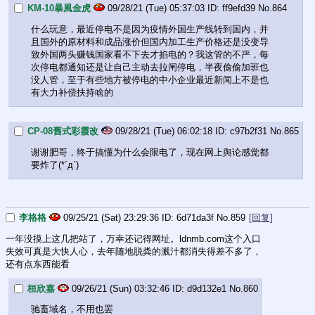
KM-10暴風金虎
09/28/21 (Tue) 05:37:03
ff9efd39
No.
864
什么玩意，最近停电不是因为疫情外国生产线转到国内，并
且国外的原材料和成品涨价但国内加工生产价格还是没变导
致外国两头赚钱国家看不下去才掐电的？我这管的不严，每
次停电都通知还是让自己主动去拉闸停电，半夜偷偷加班也
没人管，至于有些地方被停电的中小企业最近新闻上不是也
有大力补偿扶持啥的
CP-08舊式彩霞改
09/28/21 (Tue) 06:02:18
c97b2f31
No.
865
谢谢肥哥，终于搞懂为什么会限电了，现在网上舆论感觉都
要炸了(*´д`)
李格格
09/25/21 (Sat) 23:29:36
6d71da3f
No.
859
[回复]
一年没摸上这几把站了，万幸还记得网址。ldnmb.com这个入口
失效可真是大快人心，去年随地脱粪的溅汁都消失得差不多了，
还有点东西能看
桓欣嘉
09/26/21 (Sun) 03:32:46
d9d132e1
No.
860
驰畜域名，不用也罢