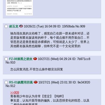
郝玉龙
10/26/21 (Tue) 16:04:09
15f50bda
No.
909
驰岛现在真的太幼稚了，感觉自己在跟一群未成年对话，还
是里版有匿名版该有的样子，每个观点都不用乔装自己，不
管恶意还是善意都是赤裸裸的，可惜就是人太少了，世界上
其他匿名版虽然也能聊，但终究不是一个文化背景的
FZ-08漆黑之碧炎
10/27/21 (Wed) 04:29:24
7b971cc8
No.
910
怎么回复消息,不管怎么操作都没法回复
RS-01鎮壓用邪凰
10/27/21 (Wed) 23:01:30
9e343f20
No.
912
>>909
青春期少年自认为非常【坚定】【纯粹】
事实是，认知片面导致的偏执，以及恐惧变化的惶恐，以及
二者结合的歇斯底里