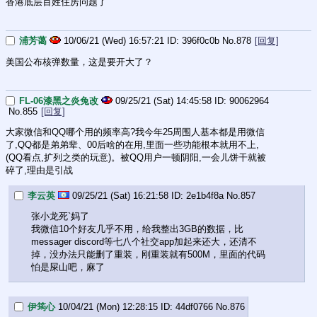
香港底层百姓住房问题了
浦芳蔼
10/06/21 (Wed) 16:57:21
396f0c0b
No.
878
[回复]
美国公布核弹数量，这是要开大了？
FL-06漆黑之炎兔改
09/25/21 (Sat) 14:45:58
90062964
No.
855
[回复]
大家微信和QQ哪个用的频率高?我今年25周围人基本都是用微信
了,QQ都是弟弟辈、00后啥的在用,里面一些功能根本就用不上,
(QQ看点,扩列之类的玩意)。被QQ用户一顿阴阳,一会儿饼干就被
碎了,理由是引战
李云英
09/25/21 (Sat) 16:21:58
2e1b4f8a
No.
857
张小龙死`妈了
我微信10个好友几乎不用，给我整出3GB的数据，比
messager discord等七八个社交app加起来还大，还清不
掉，没办法只能删了重装，刚重装就有500M，里面的代码
怕是屎山吧，麻了
伊筠心
10/04/21 (Mon) 12:28:15
44df0766
No.
876