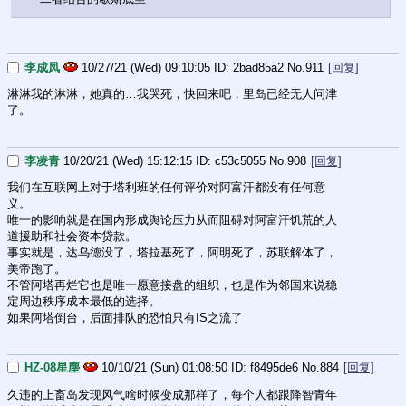
李成凤
10/27/21 (Wed) 09:10:05
2bad85a2
No.
911
[回复]
淋淋我的淋淋，她真的…我哭死，快回来吧，里岛已经无人问津
了。
李凌青
10/20/21 (Wed) 15:12:15
c53c5055
No.
908
[回复]
我们在互联网上对于塔利班的任何评价对阿富汗都没有任何意
义。
唯一的影响就是在国内形成舆论压力从而阻碍对阿富汗饥荒的人
道援助和社会资本贷款。
事实就是，达乌德没了，塔拉基死了，阿明死了，苏联解体了，
美帝跑了。
不管阿塔再烂它也是唯一愿意接盘的组织，也是作为邻国来说稳
定周边秩序成本最低的选择。
如果阿塔倒台，后面排队的恐怕只有IS之流了
HZ-08星塵
10/10/21 (Sun) 01:08:50
f8495de6
No.
884
[回复]
久违的上畜岛发现风气啥时候变成那样了，每个人都跟降智青年