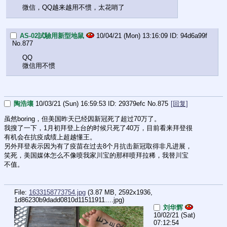
微信，QQ越来越用不惯，太花哨了
AS-02試驗用新型地鼠
10/04/21 (Mon) 13:16:09
94d6a99f
No.
877
QQ
微信用不惯
陶浩壤
10/03/21 (Sun) 16:59:53
29379efc
No.
875
[回复]
虽然boring，但美国昨天已经因新冠死了超过70万了。
我搜了一下，1月初拜登上台的时候只死了40万，目前看来拜登很
有机会在抗疫成绩上超越懂王。
另外拜登表示因为有了疫苗在过去8个月抗击新冠取得非凡进展，
笑死，美国媒体怎么不像喷我家川宝的那样喷拜拉稀，我替川宝
不值。
File:
1633158773754.jpg
(3.87 MB, 2592x1936,
1d86230b9dadd0810d11511911….jpg
)
刘华辉
10/02/21 (Sat)
07:12:54