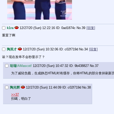
k1ra
12/27/20 (Sun) 12:22:16
0ad1874c
No.
39
[回复]
重置了啊
陶英才
12/27/20 (Sun) 10:32:06
c02f719d
No.
34
[回复]
诶？现在发串不会秒显示了？
珐瑞
!AMascot!
12/27/20 (Sun) 10:47:32
9b438827
No.
37
为了减轻负载，生成静态HTML时有缓存，你将HTML的部分拿掉刷新
陶光辉
12/27/20 (Sun) 11:44:09
c02f719d
No.
38
>>37
扫噶，明白了