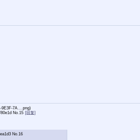
-9E3F-7A….png
)
f80e1d
No.
15
[回复]
ea1d3
No.
16