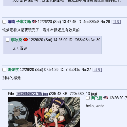
人少是种保护啊，这里真的是唯一键政还不用使用魔怔黑话的地方了
嘻嘻
子车文翰
12/26/20 (Sat) 13:47:45
4ec839d8
No.
29
[回复]
银梦吧看来是要玩完了，看来举报还是有效果的
李冰旋
12/26/20 (Sat) 14:25:02
f068b28a
No.
30
无可置评
陶煜祺
12/26/20 (Sat) 07:54:39
7f8a011d
No.
27
[回复]
别样的感觉
File:
1608958623795.jpg
(235.43 KB, 720x480,
13.jpg
)
陶飞捷
12/26/20 (
hello, world