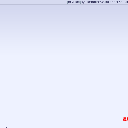
[
mizuka
/
[
ayu
/
kotori
/
news
/
akane
/
TK
/
int
/
i
虽