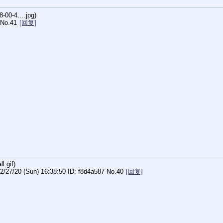
8-00-4….jpg
)
No.
41
[回复]
l.gif
)
2/27/20 (Sun) 16:38:50
f8d4a587
No.
40
[回复]