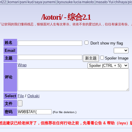
nt22
]
[
komari
/
pani
/
kud
/
saya
/
yumemi
]
[
kyousuke
/
lucia
/
makoto
]
[
masato
/
Yui
/
chihaya
/
pi
/kotori/ - 综合2.1
『让软弱的我们懂得残忍，狠狠面对人生每次寒冷。依依不舍的爱过的人，往往有缘没有份。
姓名
Don't show my flag
Email
主题
Spoiler Image
Wrap
评论
Select
File
/
Oekaki
文件
密码
(For file deletion.)
然这建议已经老掉牙了，但推荐在任何行动之前，先看看公告 & 帮助（/ayu）