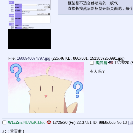
框架是不适合移动端的（叹气
直接长按然后新标签开版页面吧，每
File:
1608940874797.jpg
(226.46 KB, 866x581,
1513837260991.jpg
)
陶兴昌
12/26/20 (
有人吗？
W1cZns
!4UWaK.fJec
12/25/20 (Fri) 22:37:51
99b8c0c5
No.
13
[
耶！重置啦！