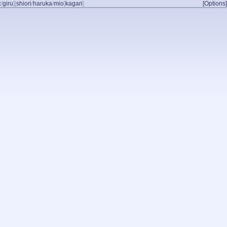
c
/
giru
]
[
shiori
/
haruka
/
mio
]
kagari
]
[Options]