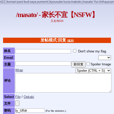
nt22
]
[
komari
/
pani
/
kud
/
saya
/
yumemi
]
[
kyousuke
/
lucia
/
makoto
]
[
masato
/
Yui
/
chihaya
/
pi
/masato/ - 家长不宜【NSFW】
又名询问4
发帖模式:回复
[返回]
姓名
Don't show my flag
Email
主题
Spoiler Image
Wrap
评论
Select
File
/
Oekaki
文件
密码
(For file deletion.)