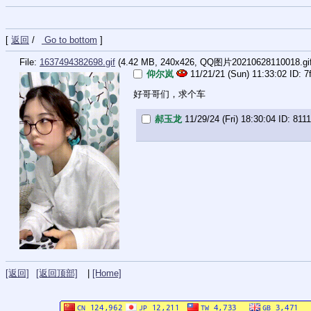
[
返回
/
Go to bottom
]
File:
1637494382698.gif
(4.42 MB, 240x426,
QQ图片20210628110018.gi
仰尔岚
11/21/21 (Sun) 11:33:02
7
好哥哥们，求个车
郝玉龙
11/29/24 (Fri) 18:30:04
8111
[返回]
[返回顶部]
|
[Home]